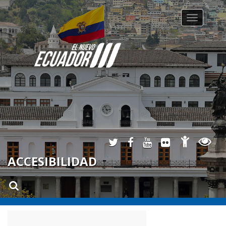
Toggle na
ACCESIBILIDAD