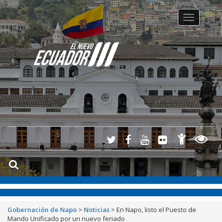
Toggle na
Gobernación de Napo
>
Noticias
>
En Napo, listo el Puesto de
Mando Unificado por un nuevo feriado